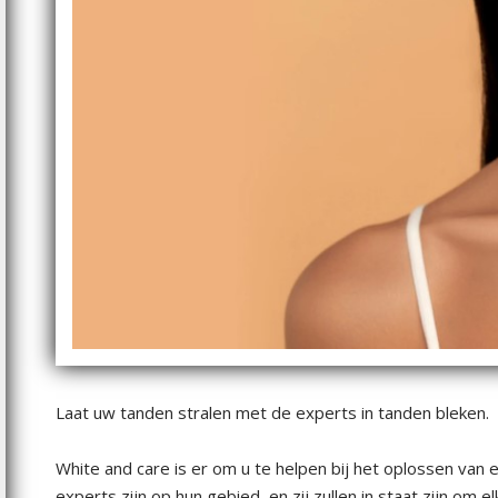
Laat uw tanden stralen met de experts in tanden bleken.
White and care is er om u te helpen bij het oplossen van
experts zijn op hun gebied, en zij zullen in staat zijn om